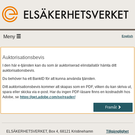
Meny
English
Auktorisationsbevis
I den här e-tjänsten kan du som är auktoriserad elinstallatör hämta ditt
auktorisationsbevis.
Du behöver ha ett BankID för att kunna använda tjänsten.
Ditt auktorisationsbevis kommer att skapas som en PDF, vilken du kan skriva ut,
spara eller skicka via e-post. Har du ingen PDF-läsare finns en kostnadsfri hos
Adobe, se
https://get.adobe.com/se/reader/
Framåt
ELSÄKERHETSVERKET, Box 4, 68121 Kristinehamn
Tillgänglighet